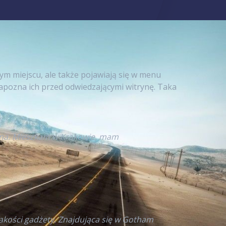
nym miejscu, ale także pojawiają się w menu
apozna ich przed odwiedzającymi witrynę. Taka
tryna. Mieszkam w Krakowie, mam
akości gadżety. Znajdująca się w Gotham