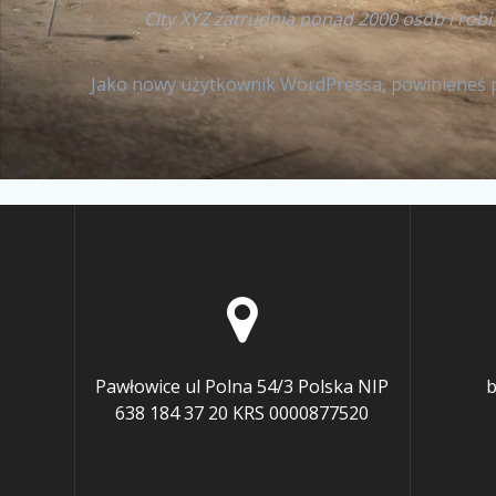
City XYZ zatrudnia ponad 2000 osób i rob
Jako nowy użytkownik WordPressa, powinieneś 
Pawłowice ul Polna 54/3 Polska NIP
b
638 184 37 20 KRS 0000877520