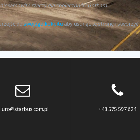
i niesamowite rzeczy dla społeczności Gotham.
przejść do
swojego kokpitu
aby usunąć tę stronę i stworzyć 
iuro@starbus.com.pl
+48 575 597 624