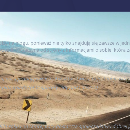
pisy na blogu, ponieważ nie tylko znajdują się zawsze w jed
kowników zaczyna od strony z informacjami o sobie, która z
, nocą próbuję swoich sił w aktorstwie, a to jest moja wi
ę piña coladę (oraz spacery, gdy pada deszcz).
971 roku i od tamtej pory dostarcza społeczeństwu dobrej j