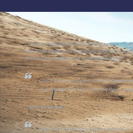
To jest przykładowa strona. Strony są inne niż w
witryny (w większości motywów). Większość użyt
strona może zawierać na przykład taki tekst:
Cześć! Za dnia jestem kurierem rowerowym
wspaniałego psa który wabi się Reks i lubi
…albo coś takiego:
Firma XYZ Doohickey została założona w 1