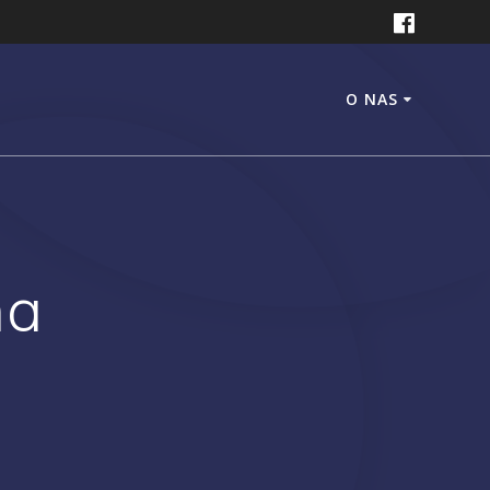
O NAS
na