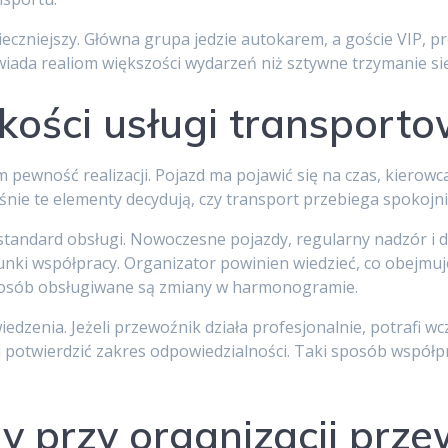
zniejszy. Główna grupa jedzie autokarem, a goście VIP, pre
wiada realiom większości wydarzeń niż sztywne trzymanie s
kości usługi transporto
m pewność realizacji. Pojazd ma pojawić się na czas, kierowc
ie te elementy decydują, czy transport przebiega spokojnie,
 standard obsługi. Nowoczesne pojazdy, regularny nadzór i 
ki współpracy. Organizator powinien wiedzieć, co obejmuje 
 sposób obsługiwane są zmiany w harmonogramie.
edzenia. Jeżeli przewoźnik działa profesjonalnie, potrafi w
potwierdzić zakres odpowiedzialności. Taki sposób współpr
y przy organizacji prz