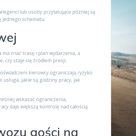
legenci lub osoby przylatujące później są
ię jednego schematu.
wej
a ma znać trasę i plan wydarzenia, a
 czy staje się źródłem presji.
doświadczeni kierowcy ograniczają ryzyko
usługa, jakie są godziny pracy, jak
cześniej wskazać ograniczenia,
acy daje większą kontrolę nad całością
ewozu gości na