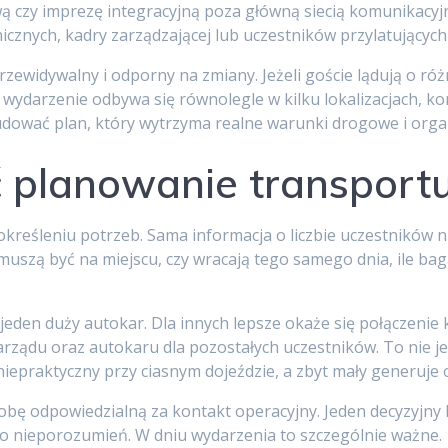
ową czy imprezę integracyjną poza główną siecią komunikacy
cznych, kadry zarządzającej lub uczestników przylatujących
zewidywalny i odporny na zmiany. Jeżeli goście lądują o ró
 wydarzenie odbywa się równolegle w kilku lokalizacjach, koni
dować plan, który wytrzyma realne warunki drogowe i orga
 planowanie transportu
określeniu potrzeb. Sama informacja o liczbie uczestników 
 muszą być na miejscu, czy wracają tego samego dnia, ile bag
jeden duży autokar. Dla innych lepsze okaże się połączenie
rządu oraz autokaru dla pozostałych uczestników. To nie je
iepraktyczny przy ciasnym dojeździe, a zbyt mały generuje 
sobę odpowiedzialną za kontakt operacyjny. Jeden decyzyjny
ko nieporozumień. W dniu wydarzenia to szczególnie ważne.