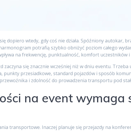
się dopiero wtedy, gdy coś nie działa. Spóźniony autokar, br
y harmonogram potrafią szybko obniżyć poziom całego wydarz
wpływa na frekwencję, punktualność, komfort uczestników i 
aczyna się znacznie wcześniej niż w dniu eventu. Trzeba ust
, punkty przesiadkowe, standard pojazdów i sposób komunik
ie przewoźnika i zdolność do prowadzenia transportu pod st
ości na event wymaga 
nia transportowe. Inaczej planuje się przejazdy na konfere