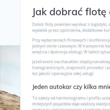
Jak dobrać flot
Dobór floty powinien wynikać z logistyki, a
wydatek przez opóźnienia, dodatkowe kurs
Przy wydarzeniach firmowych i konferencja
jednym oknie czasowym. W transporcie kad
wnętrza i dyskrecja obsługi. W takich sy
Jeżeli event ma charakter międzynarodowy
transgranicznych, znajomość procedur i pr
też jakość operacyjna całej usługi.
Jeden autokar czy kilka mn
To zależy od harmonogramu i profilu uczes
mniejszych pojazdów daje większą elastyc
wymagają zróżnicowanego standardu tran