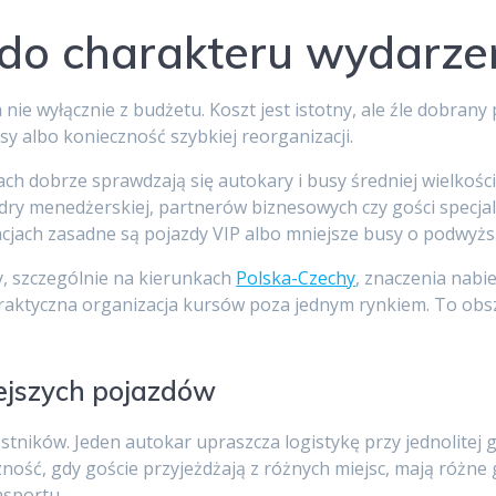
ę do charakteru wydarze
 nie wyłącznie z budżetu. Koszt jest istotny, ale źle dobrany
y albo konieczność szybkiej reorganizacji.
ch dobrze sprawdzają się autokary i busy średniej wielkośc
ry menedżerskiej, partnerów biznesowych czy gości specja
tuacjach zasadne są pojazdy VIP albo mniejsze busy o podwy
, szczególnie na kierunkach
Polska-Czechy
, znaczenia nabi
aktyczna organizacja kursów poza jednym rynkiem. To obszar,
iejszych pojazdów
tników. Jeden autokar upraszcza logistykę przy jednolitej g
zność, gdy goście przyjeżdżają z różnych miejsc, mają różn
sportu.